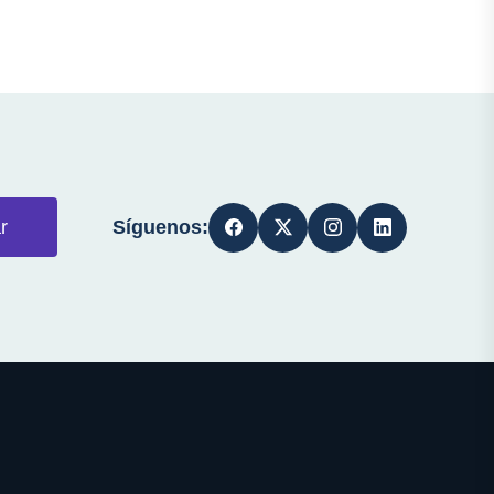
Síguenos:
r