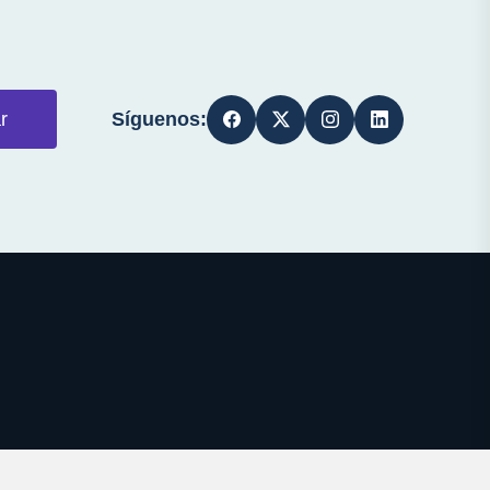
Síguenos:
r